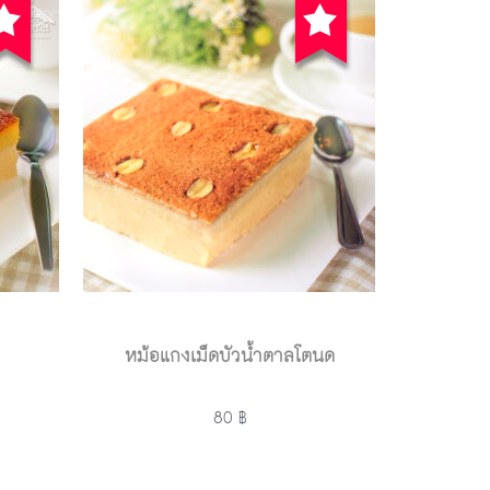
หม้อแกงเม็ดบัวน้ำตาลโตนด
80 ฿