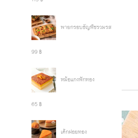
พายกรอบธัญพืชรวมรส
99 ฿
หม้อแกงฟักทอง
65 ฿
เค้กฝอยทอง