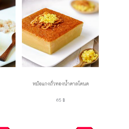
หม้อแกงถั่วทองน้ำตาลโตนด
65 ฿