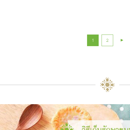
►
1
2