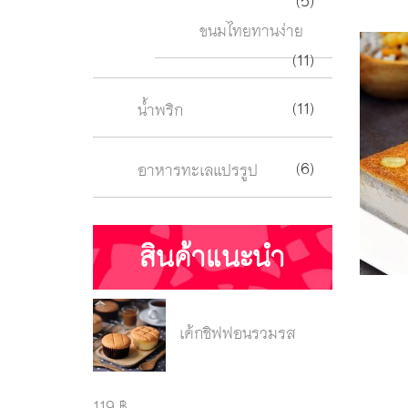
(5)
ขนมไทยทานง่าย
(11)
(11)
น้ำพริก
(6)
อาหารทะเลแปรรูป
สินค้าแนะนำ
เค้กชิฟฟอนรวมรส
119 ฿