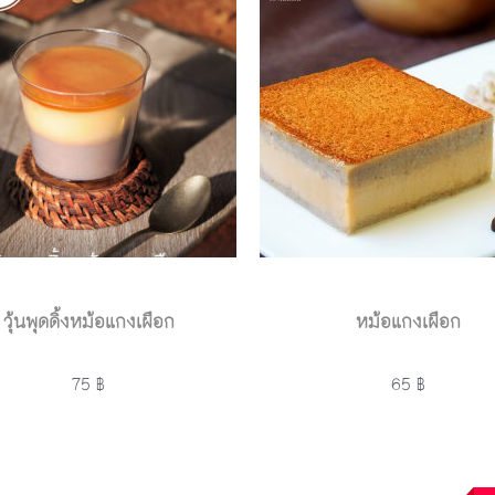
วุ้นพุดดิ้งหม้อแกงเผือก
หม้อแกงเผือก
75 ฿
65 ฿