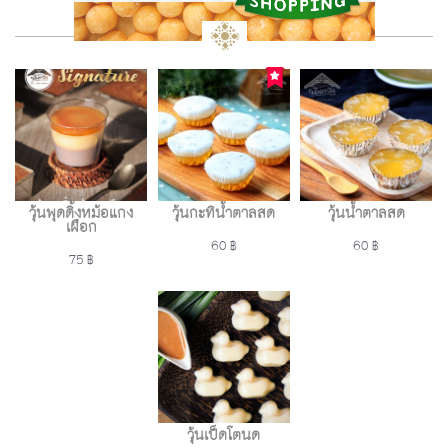
วุ้นพุดดิ้งหม้อแกง
วุ้นกะทิน้ำตาลสด
วุ้นน้ำตาลสด
เผือก
60 ฿
60 ฿
75 ฿
วุ้นเป็ดโตนด