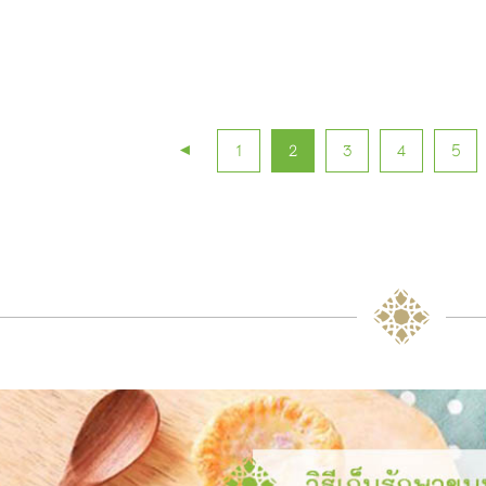
◄
1
2
3
4
5