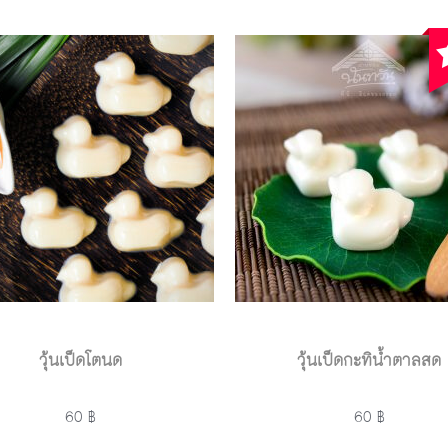
วุ้นเป็ดโตนด
วุ้นเป็ดกะทิน้ำตาลสด
60 ฿
60 ฿