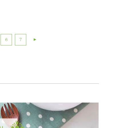
►
6
7