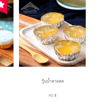
วุ้นน้ำตาลสด
60 ฿