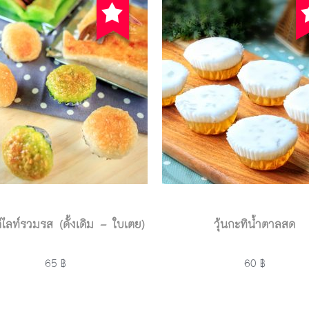
ดีไลท์รวมรส (ดั้งเดิม – ใบเตย)
วุ้นกะทิน้ำตาลสด
65 ฿
60 ฿