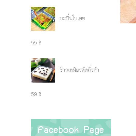
บะบิ่นใบเตย
55 ฿
ข้าวเหนียวตัดถั่วดำ
59 ฿
Facebook Page