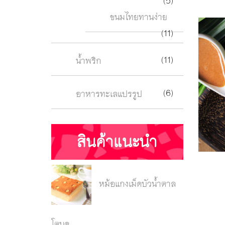
(5)
ขนมไทยทานง่าย
(11)
(11)
น้ำพริก
(6)
อาหารทะเลแปรรูป
สินค้าแนะนำ
หม้อแกงเม็ดบัวน้ำตาล
โตนด