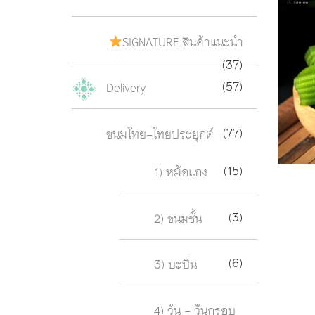
.
SIGNATURE สินค้าแนะนำ
(37)
(57)
Delivery
(77)
ขนมไทย-ไทยประยุกต์
(15)
1) หม้อแกง
(3)
2) ขนมชั้น
(6)
3) บะบิ่น
4) วุ้น - วุ้นกรอบ