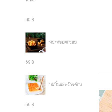
80 ฿
ทองหยอดกรอบ
89 ฿
บะบิ่นมะพร้าวอ่อน
55 ฿