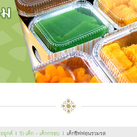
ยุกต์
|
5) เค้ก - เค้กกรอบ
|
เค้กชิฟฟอนรวมรส