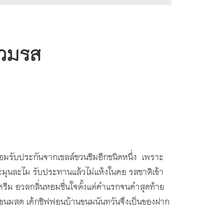
รวมรส
อมรับประกันจากเชลล์ชวนชิมอีกชนิดหนึ่ง เพราะ
่มละมุนละไม รับประทานแล้วไม่แห้งในคอ รสชาติเข้า
วยครีม อวลกลิ่นหอมชื่นใจตั้งแต่คำแรกจนคำสุดท้าย
่าขนมสด เค้กชิฟฟอนบ้านขนมนันทวันจึงเป็นของฝาก