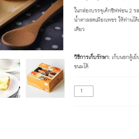
ในกล่องบรรจุเค้กชิฟฟอน 2 ร
น้ำตาลสดเมืองเพชร ให้ท่านได
เดียว
วิธีการเก็บรักษา:
เก็บนอกตู้เย็
ขนมได้