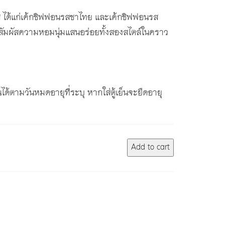
ส ได้แก่เค้กชิฟฟอนรสชาไทย และเค้กชิฟฟอนรส
้สัมผัสความหอมนุ่มแสนอร่อยทั้งสองสไตล์ในคราว
นได้ตามวันหมดอายุที่ระบุ หากใส่ตู้เย็นจะยืดอายุ
Add to cart