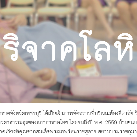
ริจาคโลห
าชาดจังหวัดเพชรบุรี ได้เป็นเจ้าภาพจัดสถานที่บริเวณห้องสีตาลัย ร
ิจการสาธารณสุขของสภากาชาดไทย โดยจนถึงปี พ.ศ. 2559 บ้านขน
กียรติคุณจากสมเด็จพระเทพรัตนราชสุดาฯ สยามบรมราชกุมารี เมื